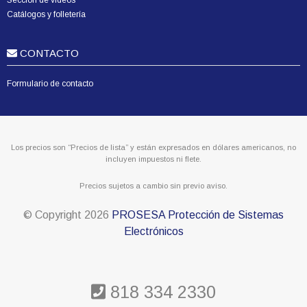
Sección de videos
Catálogos y folletería
CONTACTO
Formulario de contacto
Los precios son “Precios de lista” y están expresados en dólares americanos, no
incluyen impuestos ni flete.
Precios sujetos a cambio sin previo aviso.
© Copyright
2026
PROSESA Protección de Sistemas
Electrónicos
818 334 2330