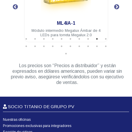
.
ML4IA-1
4 LEDs
Módulo intermedio Megalux Ámbar de 4
Mód
LEDs para torreta Megalux 2.0
Los precios son “Precios a distribuidor” y están
expresados en dólares americanos, pueden variar sin
previo aviso, asegúrese verificándolos con su ejecutivo
de ventas.
SOCIO TITANIO DE GRUPO PV
Nuestras oficinas
Promociones exclusivas para integradores