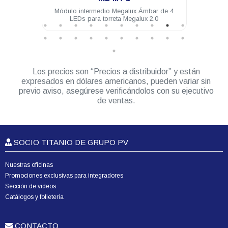
4 LEDs
Módulo intermedio Megalux Ámbar de 4
Mód
LEDs para torreta Megalux 2.0
Los precios son “Precios a distribuidor” y están
expresados en dólares americanos, pueden variar sin
previo aviso, asegúrese verificándolos con su ejecutivo
de ventas.
SOCIO TITANIO DE GRUPO PV
Nuestras oficinas
Promociones exclusivas para integradores
Sección de videos
Catálogos y folletería
CONTACTO