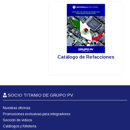
.
Catálogo de Refacciones
SOCIO TITANIO DE GRUPO PV
Nuestras oficinas
Promociones exclusivas para integradores
Sección de videos
Catálogos y folletería