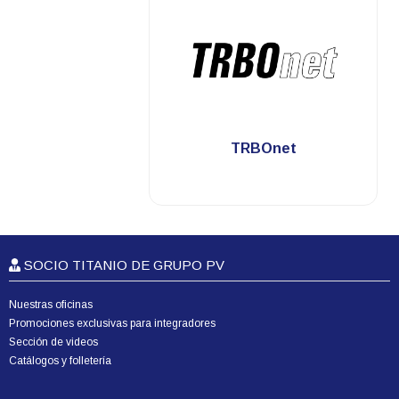
.
TRBOnet
SOCIO TITANIO DE GRUPO PV
Nuestras oficinas
Promociones exclusivas para integradores
Sección de videos
Catálogos y folletería